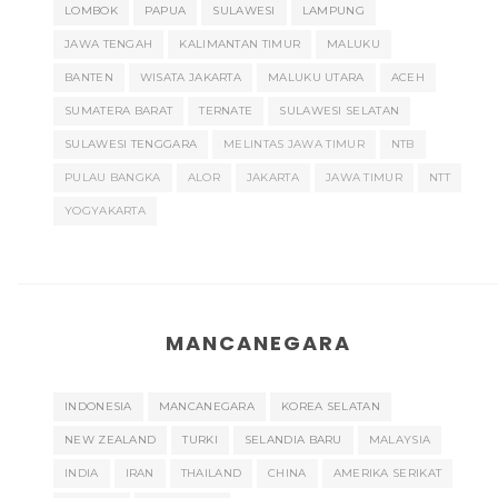
LOMBOK
PAPUA
SULAWESI
LAMPUNG
JAWA TENGAH
KALIMANTAN TIMUR
MALUKU
BANTEN
WISATA JAKARTA
MALUKU UTARA
ACEH
SUMATERA BARAT
TERNATE
SULAWESI SELATAN
SULAWESI TENGGARA
MELINTAS JAWA TIMUR
NTB
PULAU BANGKA
ALOR
JAKARTA
JAWA TIMUR
NTT
YOGYAKARTA
MANCANEGARA
INDONESIA
MANCANEGARA
KOREA SELATAN
NEW ZEALAND
TURKI
SELANDIA BARU
MALAYSIA
INDIA
IRAN
THAILAND
CHINA
AMERIKA SERIKAT