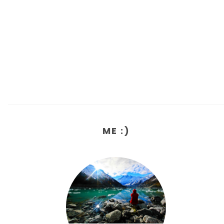
ME :)