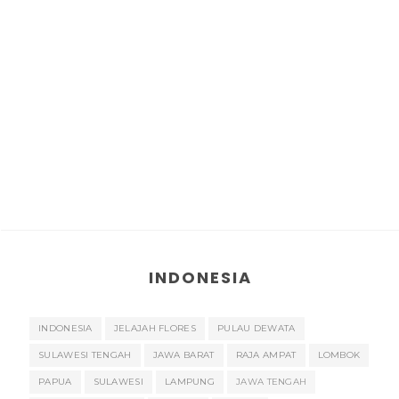
INDONESIA
INDONESIA
JELAJAH FLORES
PULAU DEWATA
SULAWESI TENGAH
JAWA BARAT
RAJA AMPAT
LOMBOK
PAPUA
SULAWESI
LAMPUNG
JAWA TENGAH