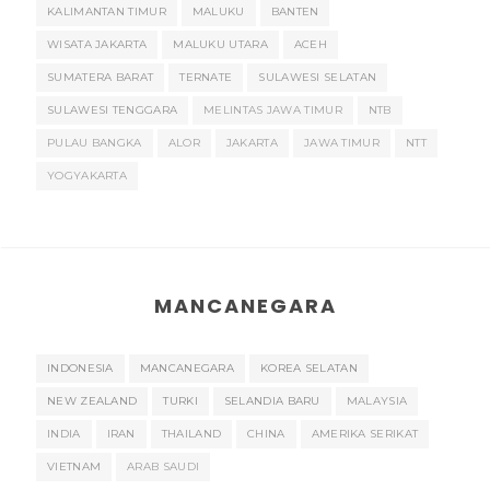
KALIMANTAN TIMUR
MALUKU
BANTEN
WISATA JAKARTA
MALUKU UTARA
ACEH
SUMATERA BARAT
TERNATE
SULAWESI SELATAN
SULAWESI TENGGARA
MELINTAS JAWA TIMUR
NTB
PULAU BANGKA
ALOR
JAKARTA
JAWA TIMUR
NTT
YOGYAKARTA
MANCANEGARA
INDONESIA
MANCANEGARA
KOREA SELATAN
NEW ZEALAND
TURKI
SELANDIA BARU
MALAYSIA
INDIA
IRAN
THAILAND
CHINA
AMERIKA SERIKAT
VIETNAM
ARAB SAUDI