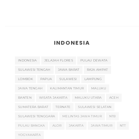
INDONESIA
INDONESIA
JELAJAH FLORES
PULAU DEWATA
SULAWESI TENGAH
JAWA BARAT
RAJA AMPAT
LOMBOK
PAPUA
SULAWESI
LAMPUNG
JAWA TENGAH
KALIMANTAN TIMUR
MALUKU
BANTEN
WISATA JAKARTA
MALUKU UTARA
ACEH
SUMATERA BARAT
TERNATE
SULAWESI SELATAN
SULAWESI TENGGARA
MELINTAS JAWA TIMUR
NTB
PULAU BANGKA
ALOR
JAKARTA
JAWA TIMUR
NTT
YOGYAKARTA