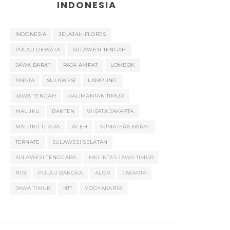
INDONESIA
INDONESIA
JELAJAH FLORES
PULAU DEWATA
SULAWESI TENGAH
JAWA BARAT
RAJA AMPAT
LOMBOK
PAPUA
SULAWESI
LAMPUNG
JAWA TENGAH
KALIMANTAN TIMUR
MALUKU
BANTEN
WISATA JAKARTA
MALUKU UTARA
ACEH
SUMATERA BARAT
TERNATE
SULAWESI SELATAN
SULAWESI TENGGARA
MELINTAS JAWA TIMUR
NTB
PULAU BANGKA
ALOR
JAKARTA
JAWA TIMUR
NTT
YOGYAKARTA