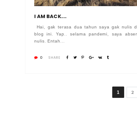
I AM BACK....
Hai, gak terasa dua tahun saya gak nulis d
blog ini. Yap.. selama pandemi, saya abse
nulis. Entah...
0
SHARE
1
2