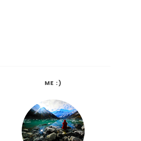
ME :)