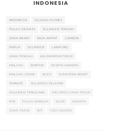
INDONESIA
INDONESIA
JELAJAH FLORES
PULAU DEWATA
SULAWESI TENGAH
JAWA BARAT
RAJA AMPAT
LOMBOK
PAPUA
SULAWESI
LAMPUNG
JAWA TENGAH
KALIMANTAN TIMUR
MALUKU
BANTEN
WISATA JAKARTA
MALUKU UTARA
ACEH
SUMATERA BARAT
TERNATE
SULAWESI SELATAN
SULAWESI TENGGARA
MELINTAS JAWA TIMUR
NTB
PULAU BANGKA
ALOR
JAKARTA
JAWA TIMUR
NTT
YOGYAKARTA