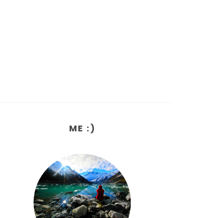
ME :)