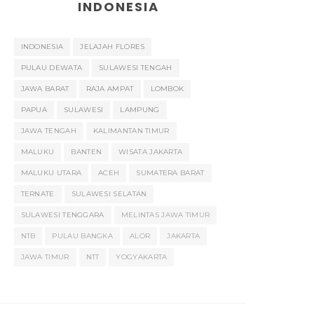
INDONESIA
INDONESIA
JELAJAH FLORES
PULAU DEWATA
SULAWESI TENGAH
JAWA BARAT
RAJA AMPAT
LOMBOK
PAPUA
SULAWESI
LAMPUNG
JAWA TENGAH
KALIMANTAN TIMUR
MALUKU
BANTEN
WISATA JAKARTA
MALUKU UTARA
ACEH
SUMATERA BARAT
TERNATE
SULAWESI SELATAN
SULAWESI TENGGARA
MELINTAS JAWA TIMUR
NTB
PULAU BANGKA
ALOR
JAKARTA
JAWA TIMUR
NTT
YOGYAKARTA