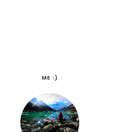
ME :)