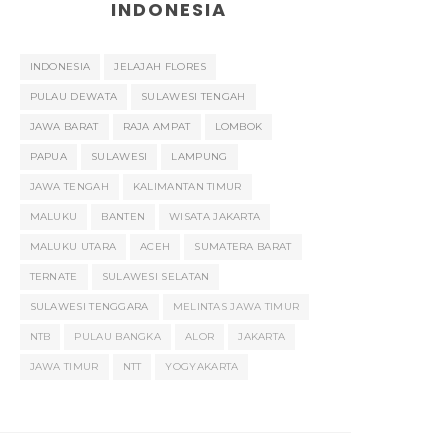
INDONESIA
INDONESIA
JELAJAH FLORES
PULAU DEWATA
SULAWESI TENGAH
JAWA BARAT
RAJA AMPAT
LOMBOK
PAPUA
SULAWESI
LAMPUNG
JAWA TENGAH
KALIMANTAN TIMUR
MALUKU
BANTEN
WISATA JAKARTA
MALUKU UTARA
ACEH
SUMATERA BARAT
TERNATE
SULAWESI SELATAN
SULAWESI TENGGARA
MELINTAS JAWA TIMUR
NTB
PULAU BANGKA
ALOR
JAKARTA
JAWA TIMUR
NTT
YOGYAKARTA