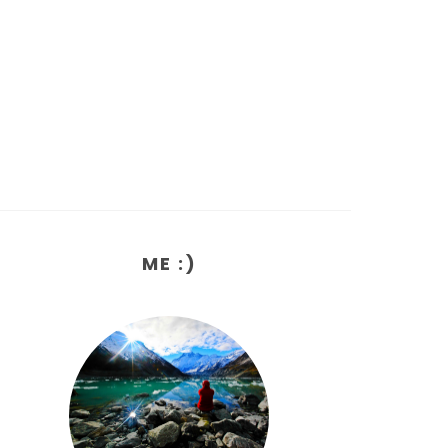
ME :)