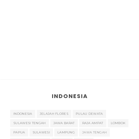
INDONESIA
INDONESIA
JELAJAH FLORES
PULAU DEWATA
SULAWESI TENGAH
JAWA BARAT
RAJA AMPAT
LOMBOK
PAPUA
SULAWESI
LAMPUNG
JAWA TENGAH