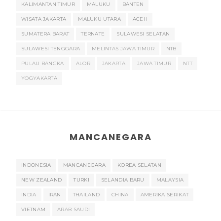
KALIMANTAN TIMUR
MALUKU
BANTEN
WISATA JAKARTA
MALUKU UTARA
ACEH
SUMATERA BARAT
TERNATE
SULAWESI SELATAN
SULAWESI TENGGARA
MELINTAS JAWA TIMUR
NTB
PULAU BANGKA
ALOR
JAKARTA
JAWA TIMUR
NTT
YOGYAKARTA
MANCANEGARA
INDONESIA
MANCANEGARA
KOREA SELATAN
NEW ZEALAND
TURKI
SELANDIA BARU
MALAYSIA
INDIA
IRAN
THAILAND
CHINA
AMERIKA SERIKAT
VIETNAM
ARAB SAUDI