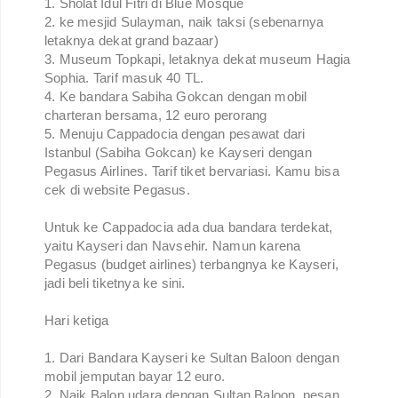
1. Sholat Idul Fitri di Blue Mosque
2. ke mesjid Sulayman, naik taksi (sebenarnya
letaknya dekat grand bazaar)
3. Museum Topkapi, letaknya dekat museum Hagia
Sophia. Tarif masuk 40 TL.
4. Ke bandara Sabiha Gokcan dengan mobil
charteran bersama, 12 euro perorang
5. Menuju Cappadocia dengan pesawat dari
Istanbul (Sabiha Gokcan) ke Kayseri dengan
Pegasus Airlines. Tarif tiket bervariasi. Kamu bisa
cek di website Pegasus.
Untuk ke Cappadocia ada dua bandara terdekat,
yaitu Kayseri dan Navsehir. Namun karena
Pegasus (budget airlines) terbangnya ke Kayseri,
jadi beli tiketnya ke sini.
Hari ketiga
1. Dari Bandara Kayseri ke Sultan Baloon dengan
mobil jemputan bayar 12 euro.
2. Naik Balon udara dengan Sultan Baloon, pesan