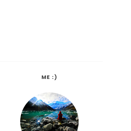
ME :)