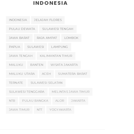
INDONESIA
INDONESIA
JELAJAH FLORES
PULAU DEWATA
SULAWESI TENGAH
JAWA BARAT
RAJA AMPAT
LOMBOK
PAPUA
SULAWESI
LAMPUNG
JAWA TENGAH
KALIMANTAN TIMUR
MALUKU
BANTEN
WISATA JAKARTA
MALUKU UTARA
ACEH
SUMATERA BARAT
TERNATE
SULAWESI SELATAN
SULAWESI TENGGARA
MELINTAS JAWA TIMUR
NTB
PULAU BANGKA
ALOR
JAKARTA
JAWA TIMUR
NTT
YOGYAKARTA