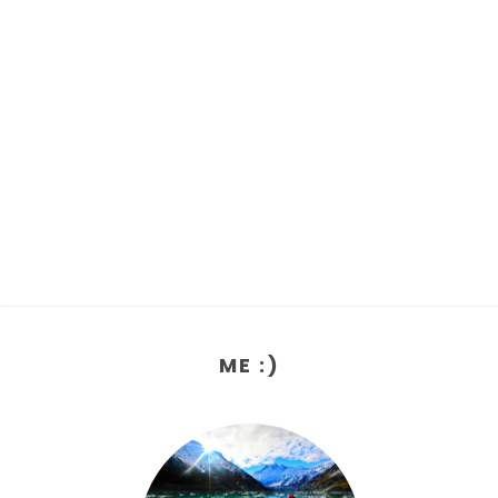
ME :)