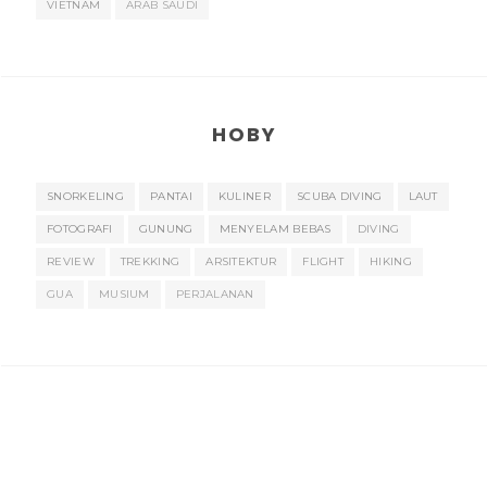
VIETNAM
ARAB SAUDI
HOBY
SNORKELING
PANTAI
KULINER
SCUBA DIVING
LAUT
FOTOGRAFI
GUNUNG
MENYELAM BEBAS
DIVING
REVIEW
TREKKING
ARSITEKTUR
FLIGHT
HIKING
GUA
MUSIUM
PERJALANAN