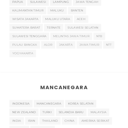
PAPUA
SULAWESI
LAMPUNG
JAWA TENGAH
KALIMANTAN TIMUR
MALUKU
BANTEN
WISATA JAKARTA
MALUKU UTARA
ACEH
SUMATERA BARAT
TERNATE
SULAWESI SELATAN
SULAWESI TENGGARA
MELINTAS JAWA TIMUR
NTB
PULAU BANGKA
ALOR
JAKARTA
JAWA TIMUR
NTT
YOGYAKARTA
MANCANEGARA
INDONESIA
MANCANEGARA
KOREA SELATAN
NEW ZEALAND
TURKI
SELANDIA BARU
MALAYSIA
INDIA
IRAN
THAILAND
CHINA
AMERIKA SERIKAT