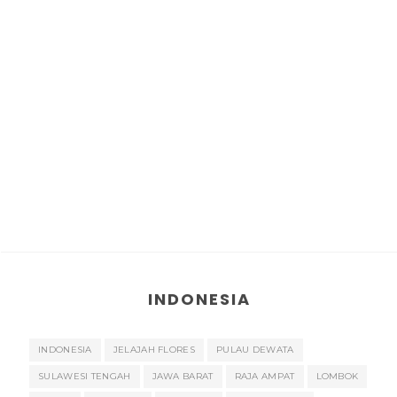
INDONESIA
INDONESIA
JELAJAH FLORES
PULAU DEWATA
SULAWESI TENGAH
JAWA BARAT
RAJA AMPAT
LOMBOK