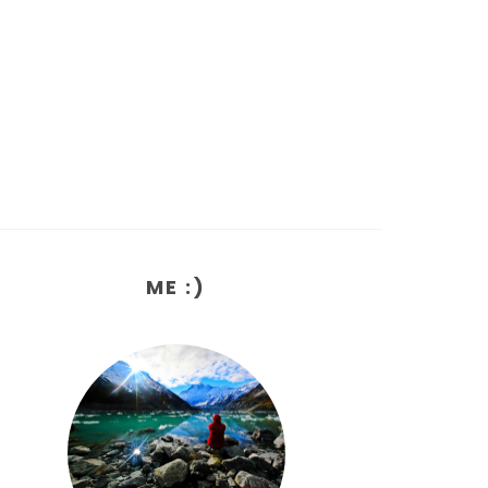
ME :)