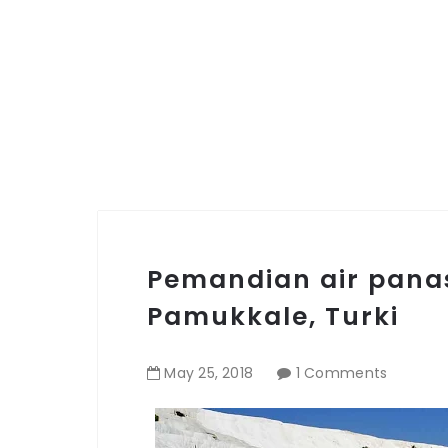
Pemandian air panas
Pamukkale, Turki
May
25
,
2018
1 Comments