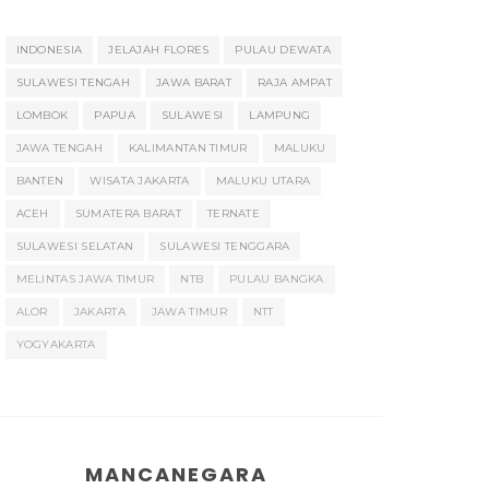
INDONESIA
JELAJAH FLORES
PULAU DEWATA
SULAWESI TENGAH
JAWA BARAT
RAJA AMPAT
LOMBOK
PAPUA
SULAWESI
LAMPUNG
JAWA TENGAH
KALIMANTAN TIMUR
MALUKU
BANTEN
WISATA JAKARTA
MALUKU UTARA
ACEH
SUMATERA BARAT
TERNATE
SULAWESI SELATAN
SULAWESI TENGGARA
MELINTAS JAWA TIMUR
NTB
PULAU BANGKA
ALOR
JAKARTA
JAWA TIMUR
NTT
YOGYAKARTA
MANCANEGARA