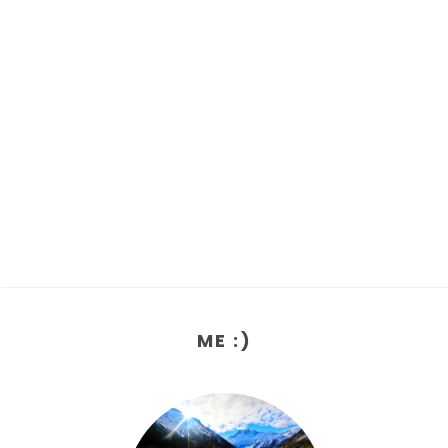
ME :)