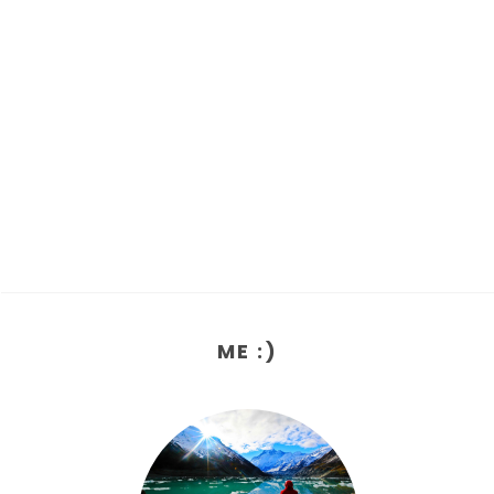
ME :)