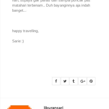
hari, supaya gak panas dan sampai puncak pas
matahari terbenam.. Duh bayanginnya aja indah
banget...
happy travelling,
Sarie :)
liburansari