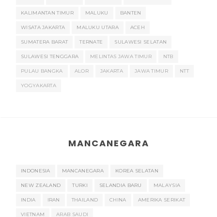
KALIMANTAN TIMUR
MALUKU
BANTEN
WISATA JAKARTA
MALUKU UTARA
ACEH
SUMATERA BARAT
TERNATE
SULAWESI SELATAN
SULAWESI TENGGARA
MELINTAS JAWA TIMUR
NTB
PULAU BANGKA
ALOR
JAKARTA
JAWA TIMUR
NTT
YOGYAKARTA
MANCANEGARA
INDONESIA
MANCANEGARA
KOREA SELATAN
NEW ZEALAND
TURKI
SELANDIA BARU
MALAYSIA
INDIA
IRAN
THAILAND
CHINA
AMERIKA SERIKAT
VIETNAM
ARAB SAUDI