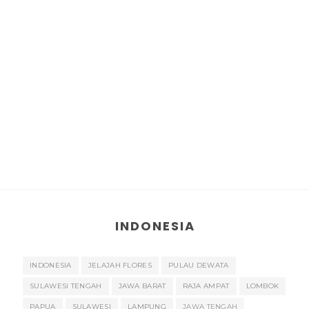
INDONESIA
INDONESIA
JELAJAH FLORES
PULAU DEWATA
SULAWESI TENGAH
JAWA BARAT
RAJA AMPAT
LOMBOK
PAPUA
SULAWESI
LAMPUNG
JAWA TENGAH