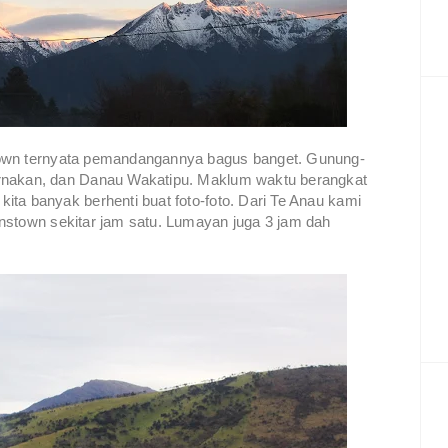
town ternyata pemandangannya bagus banget. Gunung-
ernakan, dan Danau Wakatipu. Maklum waktu berangkat
ta banyak berhenti buat foto-foto. Dari Te Anau kami
nstown sekitar jam satu. Lumayan juga 3 jam dah