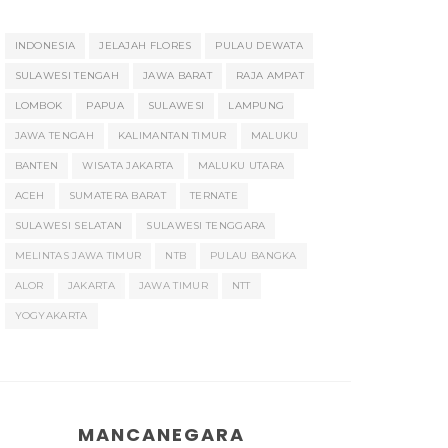
INDONESIA
JELAJAH FLORES
PULAU DEWATA
SULAWESI TENGAH
JAWA BARAT
RAJA AMPAT
LOMBOK
PAPUA
SULAWESI
LAMPUNG
JAWA TENGAH
KALIMANTAN TIMUR
MALUKU
BANTEN
WISATA JAKARTA
MALUKU UTARA
ACEH
SUMATERA BARAT
TERNATE
SULAWESI SELATAN
SULAWESI TENGGARA
MELINTAS JAWA TIMUR
NTB
PULAU BANGKA
ALOR
JAKARTA
JAWA TIMUR
NTT
YOGYAKARTA
MANCANEGARA