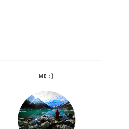
ME :)