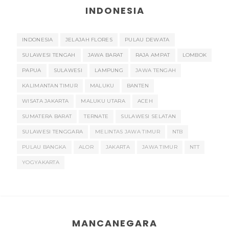
INDONESIA
INDONESIA
JELAJAH FLORES
PULAU DEWATA
SULAWESI TENGAH
JAWA BARAT
RAJA AMPAT
LOMBOK
PAPUA
SULAWESI
LAMPUNG
JAWA TENGAH
KALIMANTAN TIMUR
MALUKU
BANTEN
WISATA JAKARTA
MALUKU UTARA
ACEH
SUMATERA BARAT
TERNATE
SULAWESI SELATAN
SULAWESI TENGGARA
MELINTAS JAWA TIMUR
NTB
PULAU BANGKA
ALOR
JAKARTA
JAWA TIMUR
NTT
YOGYAKARTA
MANCANEGARA