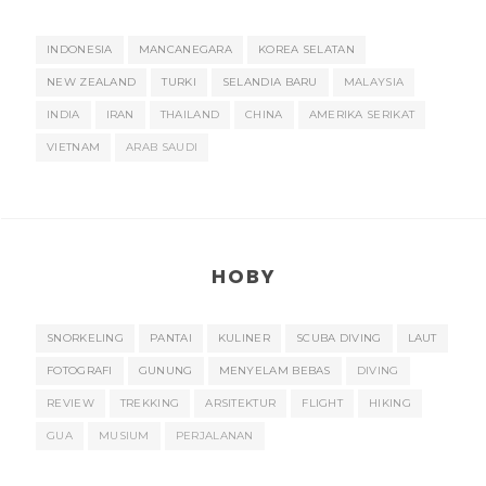
INDONESIA
MANCANEGARA
KOREA SELATAN
NEW ZEALAND
TURKI
SELANDIA BARU
MALAYSIA
INDIA
IRAN
THAILAND
CHINA
AMERIKA SERIKAT
VIETNAM
ARAB SAUDI
HOBY
SNORKELING
PANTAI
KULINER
SCUBA DIVING
LAUT
FOTOGRAFI
GUNUNG
MENYELAM BEBAS
DIVING
REVIEW
TREKKING
ARSITEKTUR
FLIGHT
HIKING
GUA
MUSIUM
PERJALANAN