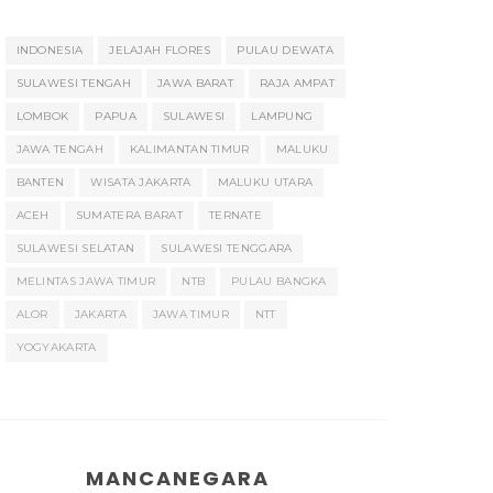
INDONESIA
JELAJAH FLORES
PULAU DEWATA
SULAWESI TENGAH
JAWA BARAT
RAJA AMPAT
LOMBOK
PAPUA
SULAWESI
LAMPUNG
JAWA TENGAH
KALIMANTAN TIMUR
MALUKU
BANTEN
WISATA JAKARTA
MALUKU UTARA
ACEH
SUMATERA BARAT
TERNATE
SULAWESI SELATAN
SULAWESI TENGGARA
MELINTAS JAWA TIMUR
NTB
PULAU BANGKA
ALOR
JAKARTA
JAWA TIMUR
NTT
YOGYAKARTA
MANCANEGARA