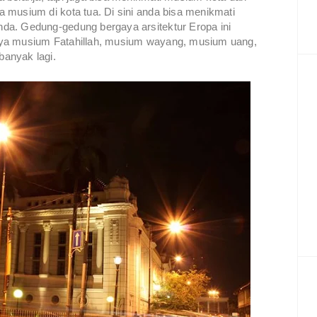
 musium di kota tua. Di sini anda bisa menikmati
da. Gedung-gedung bergaya arsitektur Eropa ini
nya musium Fatahillah, musium wayang, musium uang,
banyak lagi.