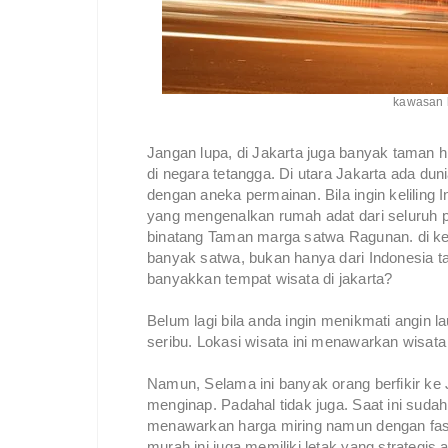
kawasan k
Jangan lupa, di Jakarta juga banyak taman 
di negara tetangga. Di utara Jakarta ada du
dengan aneka permainan. Bila ingin keliling
yang mengenalkan rumah adat dari seluruh pr
binatang Taman marga satwa Ragunan. di keb
banyak satwa, bukan hanya dari Indonesia ta
banyakkan tempat wisata di jakarta?
Belum lagi bila anda ingin menikmati angin l
seribu. Lokasi wisata ini menawarkan wisata
Namun, Selama ini banyak orang berfikir ke 
menginap. Padahal tidak juga. Saat ini suda
menawarkan harga miring namun dengan fasi
murah ini juga memiliki letak yang strategis