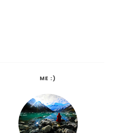
ME :)