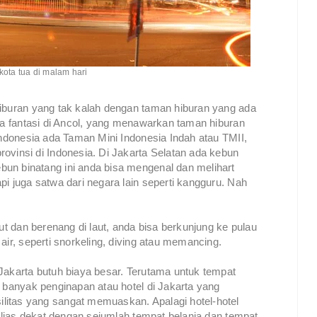
ota tua di malam hari
hiburan yang tak kalah dengan taman hiburan yang ada
nia fantasi di Ancol, yang menawarkan taman hiburan
 Indonesia ada Taman Mini Indonesia Indah atau TMII,
ovinsi di Indonesia. Di Jakarta Selatan ada kebun
un binatang ini anda bisa mengenal dan melihart
pi juga satwa dari negara lain seperti kangguru. Nah
aut dan berenang di laut, anda bisa berkunjung ke pulau
 air, seperti snorkeling, diving atau memancing.
Jakarta butuh biaya besar. Terutama untuk tempat
h banyak penginapan atau hotel di Jakarta yang
litas yang sangat memuaskan. Apalagi hotel-hotel
 alias dekat dengan sejumlah tempat belanja dan tempat