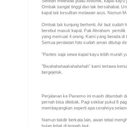
Setelah melewati pulau Arborek, kapal kayu
Ombak sangat tinggi dan tak bersahabat. Un
kapal tak kesulitan melawan arus. Namun M
Ombak tak kunjung berhenti. Air laut sudah 
berebut masuk kapal. Pak Abraham pemilik k
yang memuat 4 orang. Kami yang berada di k
Semua peralatan foto sudah aman ditutup de
"Pantes saja sewa kapal kayu lebih murah ya,
"Bwahahahaahahahahah" kami tertawa bersa
bergejelok.
Perjalanan ke Pianemo ini masih ditambah d
pernah bisa ditebak. Pagi sekitar pukul 8 p
membayangkan seperti apa cerahnya selama
Namun takdir berkata lain, awan tebal meng
hujan lebat di tengah laut.