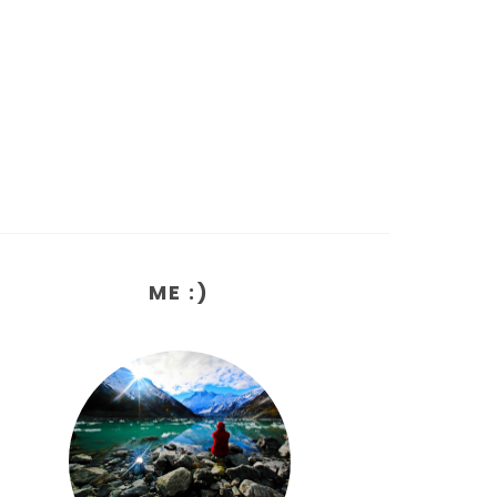
ME :)