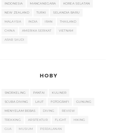
INDONESIA
MANCANEGARA
KOREA SELATAN
NEW ZEALAND
TURKI
SELANDIA BARU
MALAYSIA
INDIA
IRAN
THAILAND
CHINA
AMERIKA SERIKAT
VIETNAM
ARAB SAUDI
HOBY
SNORKELING
PANTAI
KULINER
SCUBA DIVING
LAUT
FOTOGRAFI
GUNUNG
MENYELAM BEBAS
DIVING
REVIEW
TREKKING
ARSITEKTUR
FLIGHT
HIKING
GUA
MUSIUM
PERJALANAN