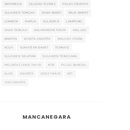
INDONESIA
JELAJAH FLORES
PULAU DEWATA
SULAWESI TENGAH
JAWA BARAT
RAJA AMPAT
LOMBOK
PAPUA
SULAWESI
LAMPUNG
JAWA TENGAH
KALIMANTAN TIMUR
MALUKU
BANTEN
WISATA JAKARTA
MALUKU UTARA
ACEH
SUMATERA BARAT
TERNATE
SULAWESI SELATAN
SULAWESI TENGGARA
MELINTAS JAWA TIMUR
NTB
PULAU BANGKA
ALOR
JAKARTA
JAWA TIMUR
NTT
YOGYAKARTA
MANCANEGARA