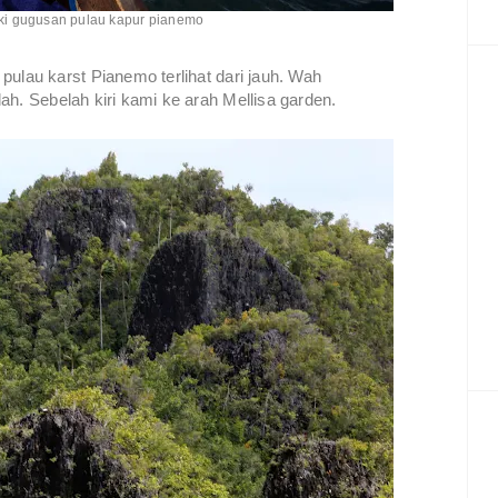
i gugusan pulau kapur pianemo
pulau karst Pianemo terlihat dari jauh. Wah
ah. Sebelah kiri kami ke arah Mellisa garden.