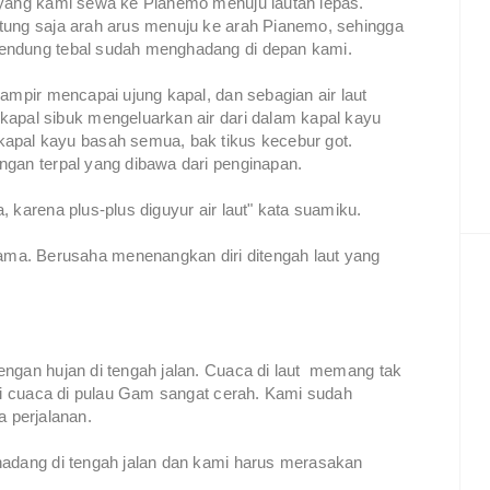
 yang kami sewa ke Pianemo menuju lautan lepas.
tung saja arah arus menuju ke arah Pianemo, sehingga
endung tebal sudah menghadang di depan kami.
hampir mencapai ujung kapal, dan sebagian air laut
apal sibuk mengeluarkan air dari dalam kapal kayu
apal kayu basah semua, bak tikus kecebur got.
ngan terpal yang dibawa dari penginapan.
 karena plus-plus diguyur air laut" kata suamiku.
ma. Berusaha menenangkan diri ditengah laut yang
engan hujan di tengah jalan. Cuaca di laut memang tak
agi cuaca di pulau Gam sangat cerah. Kami sudah
 perjalanan.
hadang di tengah jalan dan kami harus merasakan