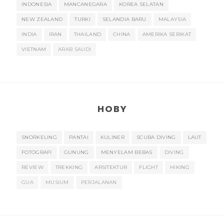
INDONESIA
MANCANEGARA
KOREA SELATAN
NEW ZEALAND
TURKI
SELANDIA BARU
MALAYSIA
INDIA
IRAN
THAILAND
CHINA
AMERIKA SERIKAT
VIETNAM
ARAB SAUDI
HOBY
SNORKELING
PANTAI
KULINER
SCUBA DIVING
LAUT
FOTOGRAFI
GUNUNG
MENYELAM BEBAS
DIVING
REVIEW
TREKKING
ARSITEKTUR
FLIGHT
HIKING
GUA
MUSIUM
PERJALANAN