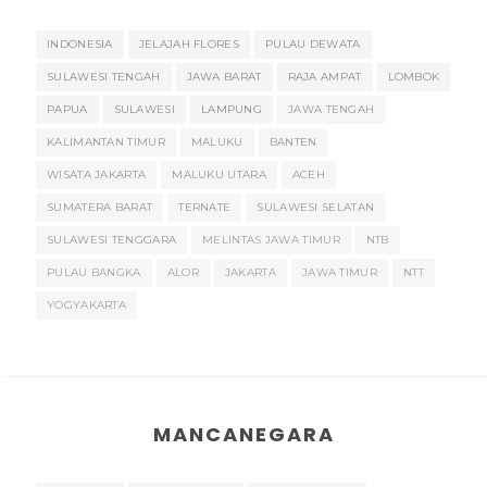
INDONESIA
JELAJAH FLORES
PULAU DEWATA
SULAWESI TENGAH
JAWA BARAT
RAJA AMPAT
LOMBOK
PAPUA
SULAWESI
LAMPUNG
JAWA TENGAH
KALIMANTAN TIMUR
MALUKU
BANTEN
WISATA JAKARTA
MALUKU UTARA
ACEH
SUMATERA BARAT
TERNATE
SULAWESI SELATAN
SULAWESI TENGGARA
MELINTAS JAWA TIMUR
NTB
PULAU BANGKA
ALOR
JAKARTA
JAWA TIMUR
NTT
YOGYAKARTA
MANCANEGARA