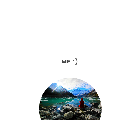
ME :)