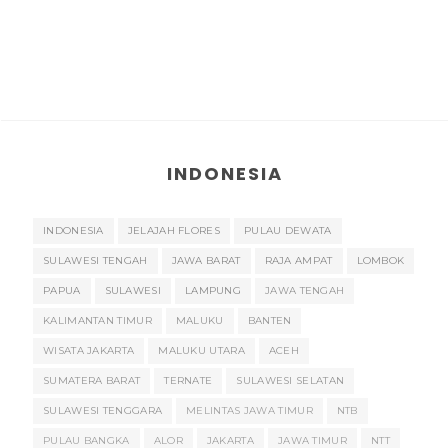
INDONESIA
INDONESIA
JELAJAH FLORES
PULAU DEWATA
SULAWESI TENGAH
JAWA BARAT
RAJA AMPAT
LOMBOK
PAPUA
SULAWESI
LAMPUNG
JAWA TENGAH
KALIMANTAN TIMUR
MALUKU
BANTEN
WISATA JAKARTA
MALUKU UTARA
ACEH
SUMATERA BARAT
TERNATE
SULAWESI SELATAN
SULAWESI TENGGARA
MELINTAS JAWA TIMUR
NTB
PULAU BANGKA
ALOR
JAKARTA
JAWA TIMUR
NTT